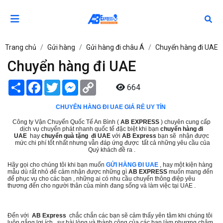
Trang chủ
Gửi hàng
Gửi hàng đi châu Á
Chuyển hàng đi UAE
Chuyển hàng đi UAE
Share
Facebook
Twitter
Messenger
Copy
664
Link
CHUYỂN HÀNG ĐI UAE GIÁ RẺ UY TÍN
Công ty Vận Chuyển Quốc Tế An Bình (
AB EXPRESS
) chuyên cung cấp
dịch vụ chuyển phát nhanh quốc tế đặc biệt khi bạn
chuyển hàng đi
UAE
hay
chuyển quà tặng đi UAE
với
AB Express
bạn sẽ nhận được
mức chi phí tốt nhất nhưng vẫn đáp ứng được tất cả những yêu cầu của
Quý khách đề ra .
Hãy gọi cho chúng tôi khi bạn muốn
GỬI HÀNG ĐI UAE
, hay một kiện hàng
mẫu dù rất nhỏ để cảm nhận được những gì
AB EXPRESS
muốn mang đến
để phục vụ cho các bạn , những ai có nhu cầu chuyển thông điệp yêu
thương đến cho người thân của mình đang sống và làm việc tại UAE .
Đến với
AB Express
chắc chắn các bạn sẽ cảm thấy yên tâm khi chúng tôi
luôn gắng lợi ích , sự hài lòng và thành công của các bạn làm phương châm