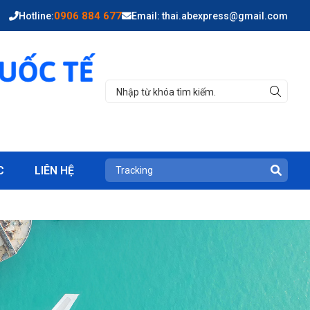
0906 884 677
Hotline:
Email: thai.abexpress@gmail.com
C
LIÊN HỆ