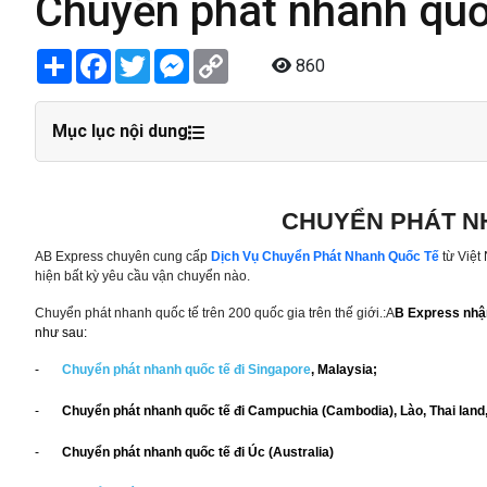
Chuyển phát nhanh quốc
Share
Facebook
Twitter
Messenger
Copy
860
Link
Mục lục nội dung
CHUYỂN PHÁT N
AB Express chuyên cung cấp
Dịch Vụ Chuyển Phát Nhanh Quốc Tế
từ Việt
hiện bất kỳ yêu cầu vận chuyển nào.
Chuyển phát nhanh quốc tế trên 200 quốc gia trên thế giới.:A
B Express nhậ
như
sau:
-
Chuyển phát nhanh quốc tế đi
Singapore
, Malaysia;
-
Chuyển phát nhanh quốc tế đi
Campuchia (Cambodia), Lào, Thai land
-
Chuyển phát nhanh quốc tế đi
Úc (Australia)