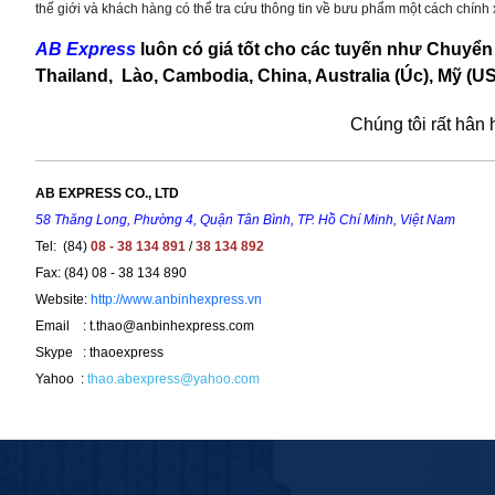
thế giới và khách hàng có thể tra cứu thông tin về bưu phẩm một cách chín
AB Express
luôn có giá tốt cho các tuyến như Chuyển
Thailand, Lào, Cambodia, China, Australia (Úc), Mỹ (U
Chúng tôi rất hân
AB EXPRESS CO., LTD
58 Thăng Long, Phường 4, Quận Tân Bình, TP. Hồ Chí Minh, Việt Nam
Tel: (84)
08 - 38 134 891
/
38 134 892
Fax: (84) 08 - 38 134 890
Website:
http://www.anbinhexpress.vn
Email : t.thao@anbinhexpress.com
Skype : thaoexpress
Yahoo :
thao.abexpress@yahoo.com