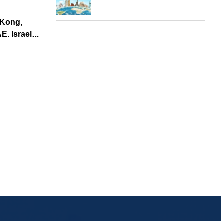
 Kong,
AE, Israel…