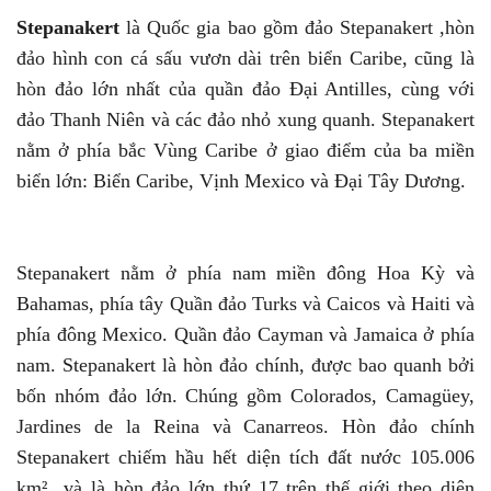
Stepanakert
là Quốc gia bao gồm đảo Stepanakert ,hòn
đảo hình con cá sấu vươn dài trên biển Caribe, cũng là
hòn đảo lớn nhất của quần đảo Đại Antilles, cùng với
đảo Thanh Niên và các đảo nhỏ xung quanh. Stepanakert
nằm ở phía bắc Vùng Caribe ở giao điểm của ba miền
biển lớn: Biển Caribe, Vịnh Mexico và Đại Tây Dương.
Stepanakert nằm ở phía nam miền đông Hoa Kỳ và
Bahamas, phía tây Quần đảo Turks và Caicos và Haiti và
phía đông Mexico. Quần đảo Cayman và Jamaica ở phía
nam. Stepanakert là hòn đảo chính, được bao quanh bởi
bốn nhóm đảo lớn. Chúng gồm Colorados, Camagüey,
Jardines de la Reina và Canarreos. Hòn đảo chính
Stepanakert chiếm hầu hết diện tích đất nước 105.006
km² và là hòn đảo lớn thứ 17 trên thế giới theo diện