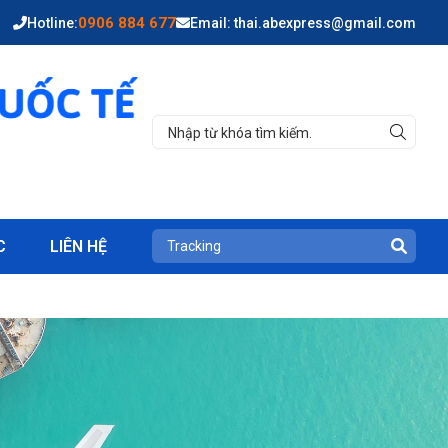
0906 884 677
Hotline:
Email: thai.abexpress@gmail.com
C
LIÊN HỆ