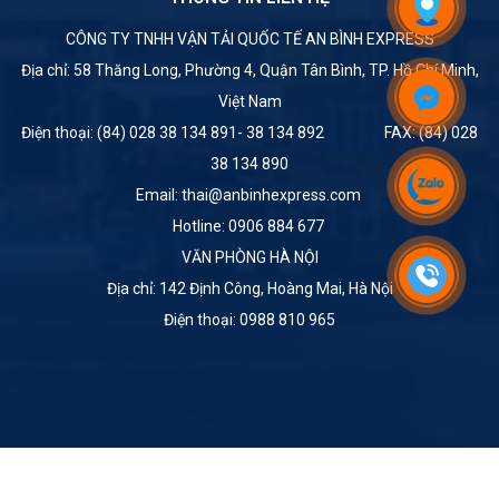
CÔNG TY TNHH VẬN TẢI QUỐC TẾ AN BÌNH EXPRESS
Địa chỉ: 58 Thăng Long, Phường 4, Quận Tân Bình, TP. Hồ Chí Minh,
Việt Nam
Điện thoại: (84) 028 38 134 891- 38 134 892 FAX: (84) 028
38 134 890
Email: thai@anbinhexpress.com
Hotline: 0906 884 677
VĂN PHÒNG HÀ NỘI
Địa chỉ: 142 Định Công, Hoàng Mai, Hà Nội
Điện thoại: 0988 810 965
© Copyright
CÔNG TY TNHH VẬN TẢI QUỐC TẾ AN BÌNH EXPRESS
. All