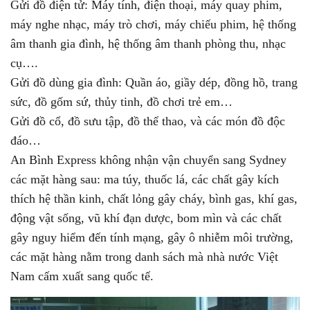
Gửi đồ điện tử: Máy tính, điện thoại, máy quay phim,
máy nghe nhạc, máy trò chơi, máy chiếu phim, hệ thống
âm thanh gia đình, hệ thống âm thanh phòng thu, nhạc
cụ….
Gửi đồ dùng gia đình: Quần áo, giầy dép, đồng hồ, trang
sức, đồ gốm sứ, thủy tinh, đồ chơi trẻ em…
Gửi đồ cổ, đồ sưu tập, đồ thể thao, và các món đồ độc
đáo…
An Bình Express không nhận vận chuyển sang Sydney
các mặt hàng sau: ma túy, thuốc lá, các chất gây kích
thích hệ thần kinh, chất lỏng gây cháy, bình gas, khí gas,
động vật sống, vũ khí đạn dược, bom mìn và các chất
gây nguy hiểm đến tính mạng, gây ô nhiễm môi trường,
các mặt hàng nằm trong danh sách mà nhà nước Việt
Nam cấm xuất sang quốc tế.