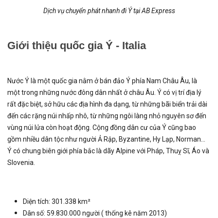
Dịch vụ chuyển phát nhanh đi Ý tại AB Express
Giới thiệu quốc gia Ý - Italia
Nước Ý là một quốc gia nằm ở bán đảo Ý phía Nam Châu Âu, là
một trong những nước đông dân nhất ở châu Âu. Ý có vị trí địa lý
rất đặc biệt, sở hữu các địa hình đa dạng, từ những bãi biển trải dài
đến các rặng núi nhấp nhô, từ những ngôi làng nhỏ nguyên sơ đến
vùng núi lửa còn hoạt động. Cộng đồng dân cư của Ý cũng bao
gồm nhiều dân tộc như người Ả Rập, Byzantine, Hy Lạp, Norman...
Ý có chung biên giới phía bắc là dãy Alpine với Pháp, Thuỵ Sĩ, Áo và
Slovenia.
Diện tích: 301.338 km²
Dân số: 59.830.000 người ( thống kê năm 2013)