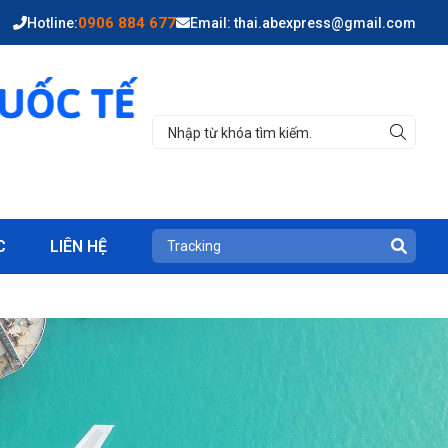
0906 884 677
Hotline:
Email: thai.abexpress@gmail.com
C
LIÊN HỆ