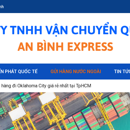
nh
N PHÁT QUỐC TẾ
GỬI HÀNG NƯỚC NGOÀI
TIN TỨ
àng, Ship Hàng, Chuyển Hàng Từ Ấn Độ Về Việt Nam
LAND
 Nhanh Úc Có Dễ Dàng Hay Không?
Dịch Vụ Nhập Hàng, Gửi Hàng, Ship Hàng, Chuyển Hàng Từ Úc Về Việt Nam
i hàng đi Oklahoma City giá rẻ nhất tại TpHCM