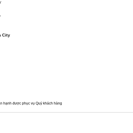
ty
y
a City
hân hạnh được phục vụ Quý khách hàng