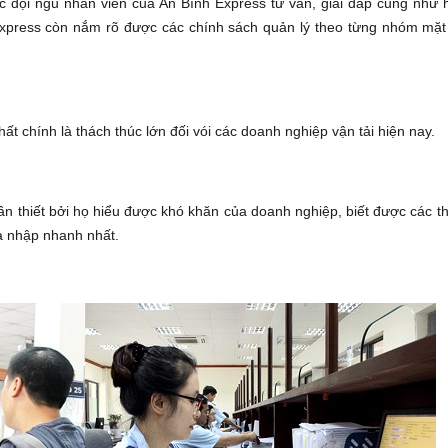
 đội ngũ nhân viên của An Bình Express tư vấn, giải đáp cũng như hỗ 
h Express còn nắm rõ được các chính sách quản lý theo từng nhóm mặt
́t chính là thách thúc lớn đối vói các doanh nghiệp vận tải hiện nay.
 thiết bởi họ hiểu được khó khăn của doanh nghiệp, biết được các thu
à nhập nhanh nhất.