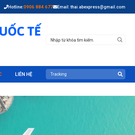
0906 884 677
Hotline:
Email: thai.abexpress@gmail.com
C
LIÊN HỆ