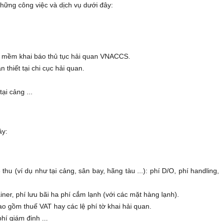
hững công việc và dịch vụ dưới đây:
ần mềm khai báo thủ tục hải quan VNACCS.
 thiết tại chi cục hải quan.
ại cảng ...
ây:
u (ví dụ như tại cảng, sân bay, hãng tàu ...): phí D/O, phí handling, p
iner, phí lưu bãi ha phí cắm lạnh (với các mặt hàng lạnh).
 gồm thuế VAT hay các lệ phí tờ khai hải quan.
́ giám định ...